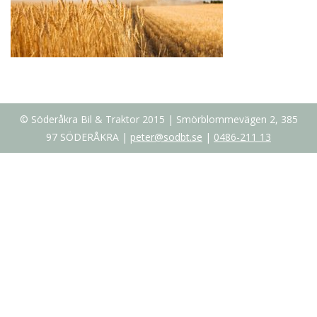
© Söderåkra Bil & Traktor 2015 | Smörblommevägen 2, 385
97 SÖDERÅKRA |
peter@sodbt.se
|
0486-211 13